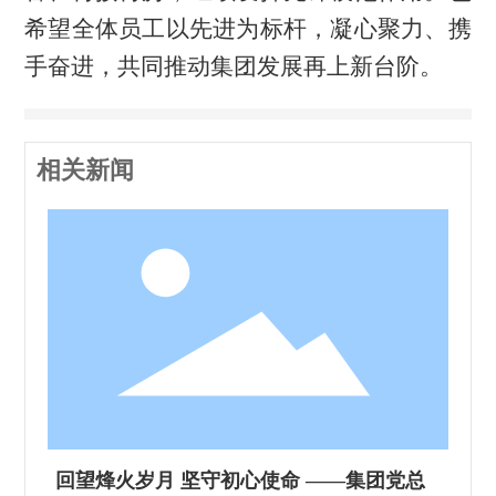
希望全体员工以先进为标杆，凝心聚力、携
手奋进，共同推动集团发展再上新台阶。
相关新闻
回望烽火岁月 坚守初心使命 ——集团党总