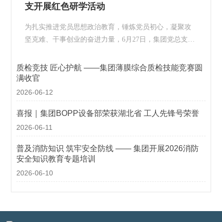
支开展红色研学活动
为扎实推进党员思想政治教育，锤炼党员初心，凝聚攻
坚克难、干事创业的奋进力量，6月27日，集团党总支组
织党员前往孝昌县红色教育基地，开展红色研学活动。
质检竞技 匠心护航 ——集团薄膜综合质检技能竞赛圆
满收官
2026-06-12
喜报｜集团BOPP设备部荣获湖北省 工人先锋号荣誉
2026-06-11
普及消防知识 筑牢安全防线 —— 集团开展2026消防
安全知识教育专题培训
2026-06-10